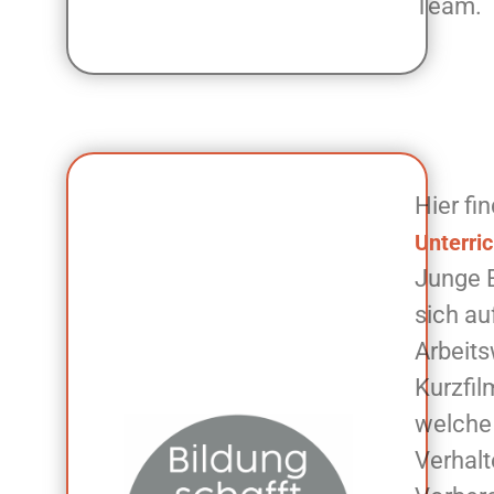
Team.
Hier fi
Unterri
Junge 
sich au
Arbeits
Kurzfil
welche
Verhalt