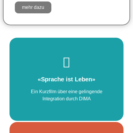
mehr dazu
weiter zum Kurzfilm
«Sprache ist Leben»
«Sprache ist Leben»
Ein Kurzfilm über eine gelingende
Integration durch DIMA