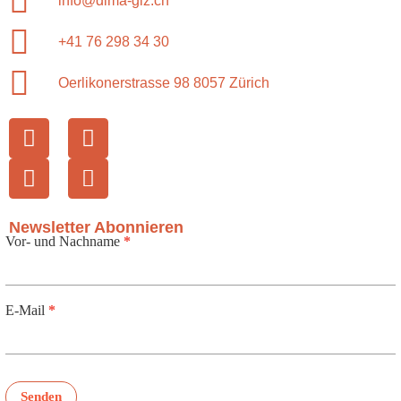
info@dima-glz.ch
+41 76 298 34 30
Oerlikonerstrasse 98 8057 Zürich
Newsletter Abonnieren
Vor- und Nachname
*
Newsletter
E-Mail
*
Senden