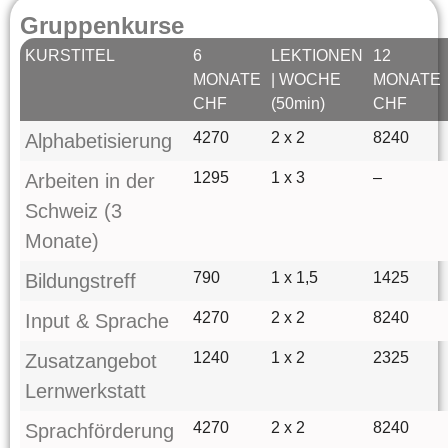
Gruppenkurse
KURSTITEL
6
LEKTIONEN
12
MONATE
| WOCHE
MONATE
CHF
(50min)
CHF
4270
2 x 2
8240
Alphabetisierung
1295
1 x 3
–
Arbeiten in der
Schweiz (3
Monate)
790
1 x 1,5
1425
Bildungstreff
4270
2 x 2
8240
Input & Sprache
1240
1 x 2
2325
Zusatzangebot
Lernwerkstatt
4270
2 x 2
8240
Sprachförderung