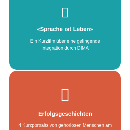
weiter zum Kurzfilm
«Sprache ist Leben»
«Sprache ist Leben»
Ein Kurzfilm über eine gelingende
Integration durch DIMA
zu den Kurzfilmen
Erfolgsgeschichten
Erfolgreiche Integration
4 Kurzportraits von gehörlosen Menschen am