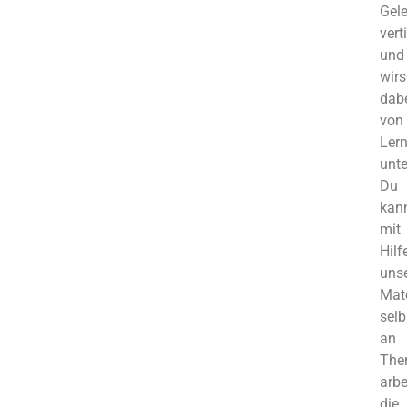
Gele
vert
und
wirs
dab
von
Lern
unte
Du
kan
mit
Hilf
unse
Mate
selb
an
The
arbe
die