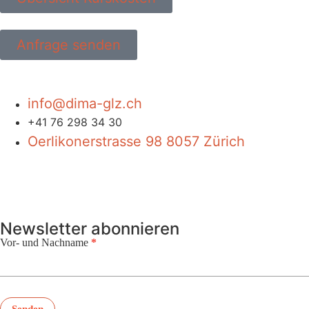
Anfrage senden
info@dima-glz.ch
+41 76 298 34 30
Oerlikonerstrasse 98 8057 Zürich
Newsletter abonnieren
Vor- und Nachname
*
Newsletter
Senden