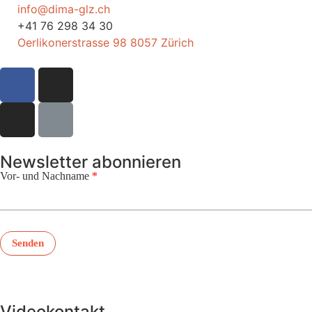
info@dima-glz.ch
+41 76 298 34 30
Oerlikonerstrasse 98 8057 Zürich
Newsletter abonnieren
Vor- und Nachname
*
Newsletter
Senden
Videokontakt